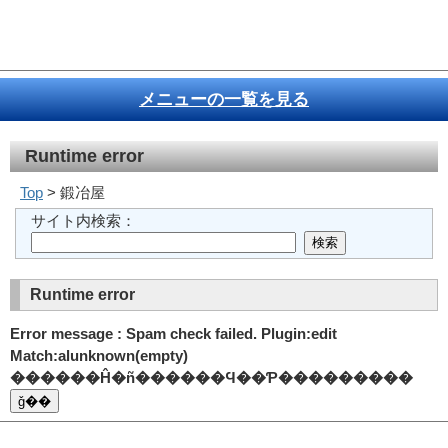
メニューの一覧を見る
Runtime error
Top
> 鍛冶屋
サイト内検索：
Runtime error
Error message : Spam check failed. Plugin:edit
Match:alunknown(empty)
������Ĥ�ñ������Ϥ��Ƥ���������