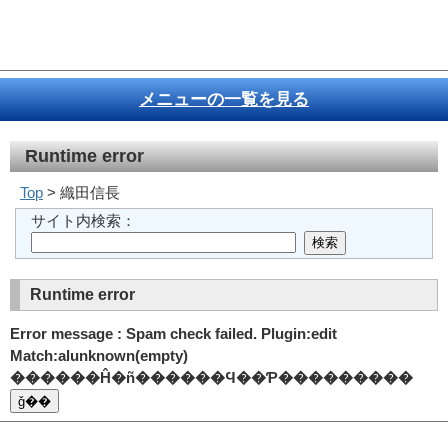
メニューの一覧を見る
Runtime error
Top
> 織田信長
サイト内検索：
Runtime error
Error message : Spam check failed. Plugin:edit
Match:alunknown(empty)
������Ĥ�ñ������Ϥ��Ƥ���������