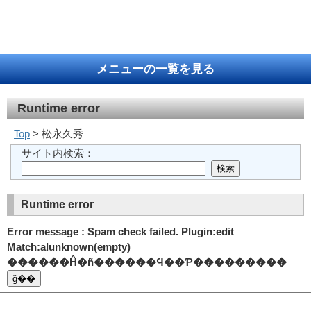
メニューの一覧を見る
Runtime error
Top
> 松永久秀
サイト内検索：
Runtime error
Error message : Spam check failed. Plugin:edit
Match:alunknown(empty)
������Ĥ�ñ������Ϥ��Ƥ���������