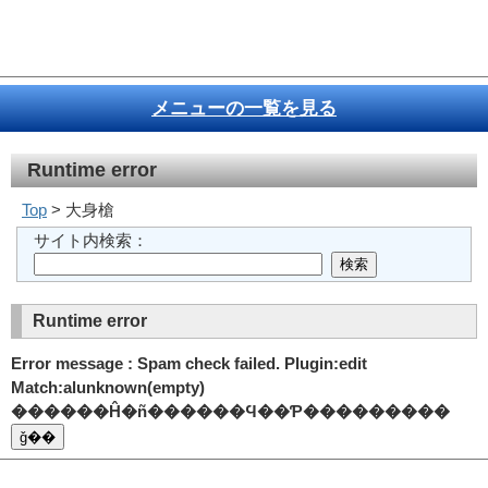
メニューの一覧を見る
Runtime error
Top
> 大身槍
サイト内検索：
Runtime error
Error message : Spam check failed. Plugin:edit
Match:alunknown(empty)
������Ĥ�ñ������Ϥ��Ƥ���������