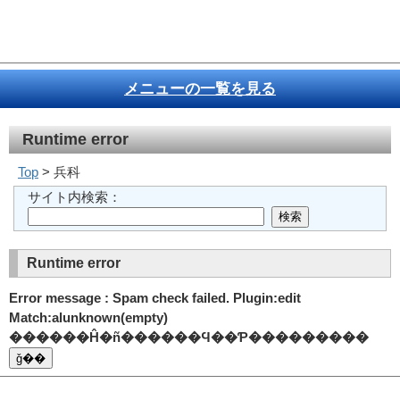
メニューの一覧を見る
Runtime error
Top
> 兵科
サイト内検索：
Runtime error
Error message : Spam check failed. Plugin:edit
Match:alunknown(empty)
������Ĥ�ñ������Ϥ��Ƥ���������