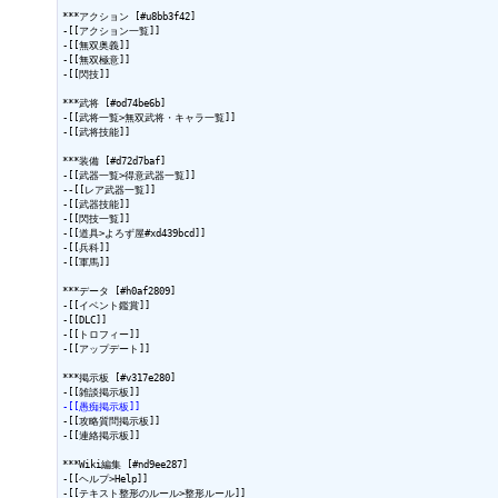
***アクション [#u8bb3f42]

-[[アクション一覧]]

-[[無双奥義]]

-[[無双極意]]

-[[閃技]]

***武将 [#od74be6b]

-[[武将一覧>無双武将・キャラ一覧]]

-[[武将技能]]

***装備 [#d72d7baf]

-[[武器一覧>得意武器一覧]]

--[[レア武器一覧]]

-[[武器技能]]

-[[閃技一覧]]

-[[道具>よろず屋#xd439bcd]]

-[[兵科]]

-[[軍馬]]

***データ [#h0af2809]

-[[イベント鑑賞]]

-[[DLC]]

-[[トロフィー]]

-[[アップデート]]

***掲示板 [#v317e280]

-[[愚痴掲示板]]
-[[攻略質問掲示板]]

-[[連絡掲示板]]

***Wiki編集 [#nd9ee287]

-[[ヘルプ>Help]]

-[[テキスト整形のルール>整形ルール]]
