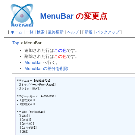
MenuBar
の変更点
[
ホーム
|
一覧
|
検索
|
最終更新
|
ヘルプ
] [
新規
|
バックアップ
]
Top
> MenuBar
追加された行は
この色
です。
削除された行は
この色
です。
MenuBar
へ行く。
MenuBar の差分を削除
***メニュー [#s91a8f2c]

-[[トップページ>FrontPage]]

-[[小ネタ・稼ぎ]]

***ゲームモード [#v0554695]

-[[無双演武]]

-[[堅城演武]]

***居城 [#n9bc8b40]

-[[居城]]

--[[道場]]

--[[鍛冶屋]]

--[[よろず屋]]

--[[厩]]
