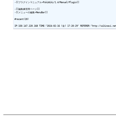
-[[プラグインマニュアル>PukiWiki/1.4/Manual/Plugin]]

-[[編集練習用ページ]]

-[[メニューの編集>MenuBar]]

#recent(20)
