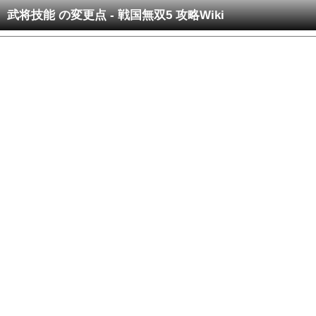
武将技能 の変更点 - 戦国無双5 攻略Wiki