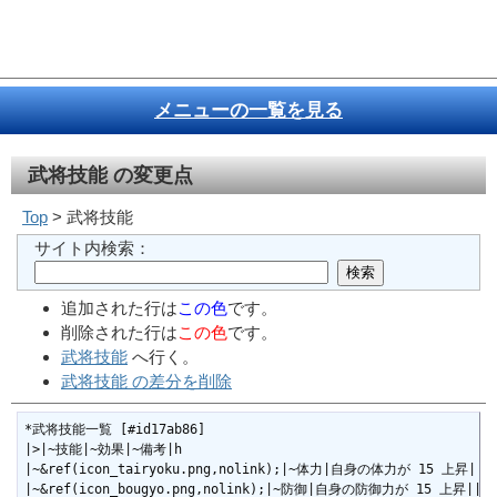
メニューの一覧を見る
武将技能
の変更点
Top
> 武将技能
サイト内検索：
追加された行は
この色
です。
削除された行は
この色
です。
武将技能
へ行く。
武将技能 の差分を削除
*武将技能一覧 [#id17ab86]

|>|~技能|~効果|~備考|h

|~&ref(icon_tairyoku.png,nolink);|~体力|自身の体力が 15 上昇||

|~&ref(icon_bougyo.png,nolink);|~防御|自身の防御力が 15 上昇||
