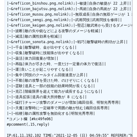
|~&ref(icon_binshou.png,nolink);|~敏捷|自身の敏捷が 22 上昇||

|~&ref(icon_bajutsu.png,nolink);|~馬術|自身の馬術が 22 上昇||

|~&ref(icon_musou.png,nolink);|~無双成長|自身の無双ゲージが 1 本増
|~&ref(icon_sengi.png,nolink);|~武将閃技|武将閃技を修得||

|~&ref(icon_keigen.png,nolink);|~堅忍|敵武将から受けるダメージを軽
|~|~波断|敵の矢や銃などによる攻撃のダメージを軽減||

|~|~滅流|敵の属性効果を軽減||

|~&ref(icon_sonota.png,nolink);|~戦巧|敵撃破時の勲功が上昇||

|~|~千金|敵撃破時、金が出やすくなる||

|~|~収集|敵撃破時に技能珠が出やすくなる||

|~|~薬活|体力回復量が増加||

|~|~再臨|体力が尽きた時、一度だけ一定量の体力で復活||

|~|~運|良いことが起こりやすくなる||

|~|~集中|閃技のクールタイム回復速度が上昇||

|~|~不動|敵の攻撃を受けた時、のけぞりにくくなる||

|~|~霊験|道具と一部の技能の効果時間が長くなる||

|~|~克己|階級限界を超えて能力が成長するようになる||

|~|~道具拡張|道具の最大所持数が 8 になる||

|~|~猛打|チャージ攻撃のダメージが増加|織田信長、明智光秀専用|

|~|~天魔|攻撃時に一定確率で周囲の敵が怯む|織田信長専用|

|~|~桔梗|敵の属性攻撃を無効化する|明智光秀専用|

*コメント欄 [#kc49fe06]

#pcomment(,15,reply)
