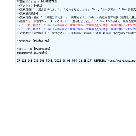
**固有アクション [#p6652762]

|~アクション|~解説|h

|~無双奥義|''「消え去りなさい！」「終わらせましょう」''&br;''ループ部分：''&br;奥義
|~無双秘奥義|~|

|~無双奥義・皆伝|''「異物は消えよ！」「滅却完了！」''&br;火炎放射器で扇状に焼却し
|~|''「灰と化せ！」''&br;C5-3が変化：前方に向かって爆弾をばら撒き、最後に指パッチ
|~|''「灰と化せ！」''&br;C5-3が変化：前方に向かって爆弾をばら撒き、最後に指パッ
|~武将閃技【虚蜘蛛】|''「瞠目なさい！」有利兵科:大盾兵･守備兵･騎馬兵''&br;自身の防
**武将考察 [#i3f617ea]

*コメント欄 [#v8b062e0]

#pcomment(,15,reply)
