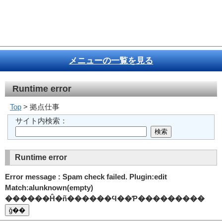
メニューの一覧を見る
Runtime error
Top
> 拠点仕事
サイト内検索：
Runtime error
Error message : Spam check failed. Plugin:edit
Match:alunknown(empty)
������Ĥ�ñ������Ϥ��Ƥ���������