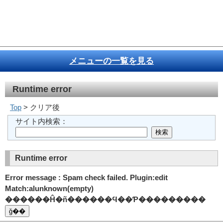
メニューの一覧を見る
Runtime error
Top
> クリア後
サイト内検索：
Runtime error
Error message : Spam check failed. Plugin:edit
Match:alunknown(empty)
������Ĥ�ñ������Ϥ��Ƥ���������