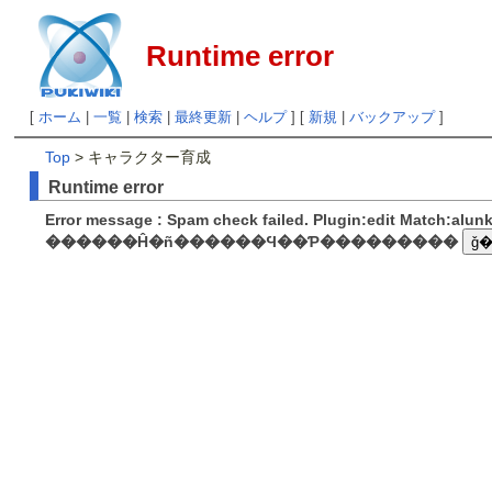
Runtime error
[
ホーム
|
一覧
|
検索
|
最終更新
|
ヘルプ
] [
新規
|
バックアップ
]
Top
> キャラクター育成
Runtime error
Error message : Spam check failed. Plugin:edit Match:alu
������Ĥ�ñ������Ϥ��Ƥ���������