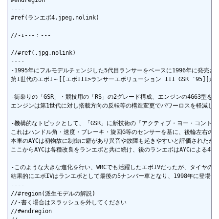
#endregion

----

#ref(ランエボ4.jpeg,nolink)

//-↓---：---

//#ref(.jpg,nolink)

----

-1995年にフルモデルチェンジした5代目ランサーをベースに1996年に発売さ
第1世代のエボI～[[エボIII>ランサーエボリューション III GSR '9
-街乗りの「GSR」・競技用の「RS」の2グレード構成、エンジンの4G63型を
エンジンは第1世代に対し搭載方向の反転等の構造変更でパワーロスを軽減した結
-機構的なトピックとして、「GSR」に新技術の『アクティブ・ヨー・コントロー
これはハンドル角・速度・ブレーキ・旋回G等のセンサーを基に、後輪左右の駆
本車のAYCは初物故に制御に癖があり異音や故障も起きやすいと評価されたが
ここからAYCは各種改良をランエボと共に続け、後のランエボはAYCによる4W
-このような大きな進化を行い、WRCでも活躍したエボIVだったが、タイヤの
結果的にエボIVはランエボとして最後の5ナンバー車となり、1998年に登場した[
----

//#region(派生モデルの解説)

//-書く場合はスラッシュを外してください

//#endregion
