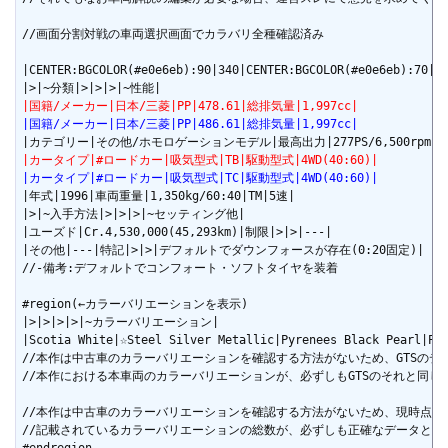
//画面分割対戦の車両選択画面でカラバリ全種確認済み

|CENTER:BGCOLOR(#e0e6eb):90|340|CENTER:BGCOLOR(#e0e6eb):70|22
|国籍/メーカー|日本/三菱|PP|478.61|総排気量|1,997cc|
|国籍/メーカー|日本/三菱|PP|486.61|総排気量|1,997cc|
|カータイプ|#ロードカー|吸気型式|TB|駆動型式|4WD(40:60)|
|カータイプ|#ロードカー|吸気型式|TC|駆動型式|4WD(40:60)|
|年式|1996|車両重量|1,350kg/60:40|TM|5速|

|>|~入手方法|>|>|>|~セッティング他|

|ユーズド|Cr.4,530,000(45,293km)|制限|>|>|---|

|その他|---|特記|>|>|デフォルトでダウンフォースが存在(0:20固定)|

//-備考:デフォルトでコンフォート・ソフトタイヤを装着

#region(←カラーバリエーションを表示)

|>|>|>|>|~カラーバリエーション|

|Scotia White|☆Steel Silver Metallic|Pyrenees Black Pearl|Pal
//本作は中古車のカラーバリエーションを確認する方法がないため、GTSのデ
//本作における本車両のカラーバリエーションが、必ずしもGTSのそれと同じ
//本作は中古車のカラーバリエーションを確認する方法がないため、現時点で
//記載されているカラーバリエーションの総数が、必ずしも正確なデータとは