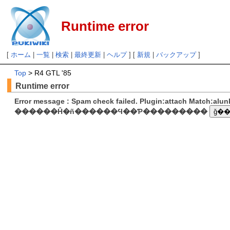
Runtime error
[
ホーム
|
一覧
|
検索
|
最終更新
|
ヘルプ
] [
新規
|
バックアップ
]
Top
> R4 GTL '85
Runtime error
Error message : Spam check failed. Plugin:attach Match:al
������Ĥ�ñ������Ϥ��Ƥ���������