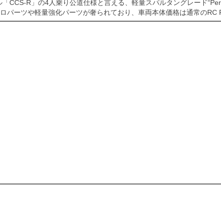
CCS-R」の4人乗り公道仕様と言える、軽量スパルタングレード“Perform
ロパーツや軽量強化パーツが奢られており、車両本体価格は通常のRC F