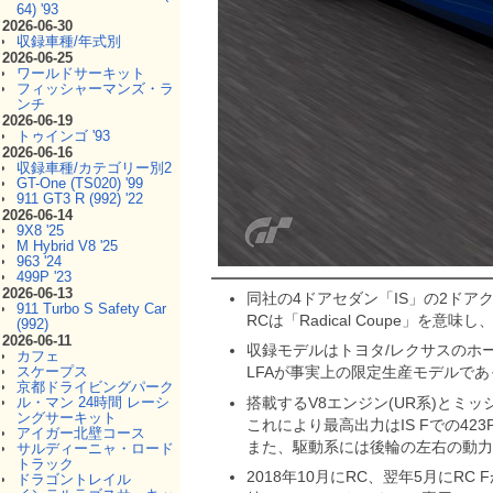
64) '93
2026-06-30
収録車種/年式別
2026-06-25
ワールドサーキット
フィッシャーマンズ・ラ
ンチ
2026-06-19
トゥインゴ '93
2026-06-16
収録車種/カテゴリー別2
GT-One (TS020) '99
911 GT3 R (992) '22
2026-06-14
9X8 '25
M Hybrid V8 '25
963 '24
499P '23
2026-06-13
同社の4ドアセダン「IS」の2ドア
911 Turbo S Safety Car
RCは「Radical Coupe」
(992)
2026-06-11
収録モデルはトヨタ/レクサスのホ
カフェ
スケープス
LFAが事実上の限定生産モデルであ
京都ドライビングパーク
搭載するV8エンジン(UR系)とミ
ル・マン 24時間 レーシ
ングサーキット
これにより最高出力はIS Fでの42
アイガー北壁コース
また、駆動系には後輪の左右の動力
サルディーニャ・ロード
トラック
2018年10月にRC、翌年5月に
ドラゴントレイル