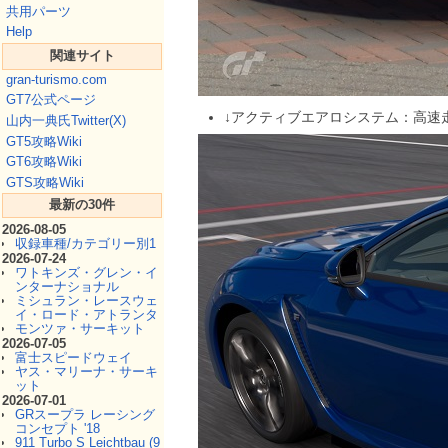
共用パーツ
Help
関連サイト
gran-turismo.com
GT7公式ページ
↓アクティブエアロシステム：高速
山内一典氏Twitter(X)
GT5攻略Wiki
GT6攻略Wiki
GTS攻略Wiki
最新の30件
2026-08-05
収録車種/カテゴリー別1
2026-07-24
ワトキンズ・グレン・イ
ンターナショナル
ミシュラン・レースウェ
イ・ロード・アトランタ
モンツァ・サーキット
2026-07-05
富士スピードウェイ
ヤス・マリーナ・サーキ
ット
2026-07-01
GRスープラ レーシング
コンセプト '18
911 Turbo S Leichtbau (9