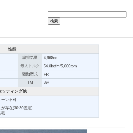
性能
総排気量
4,968cc
最大トルク
54.0kgfm/5,000rpm
駆動型式
FR
8速
TM
セッティング他
ューン不可
在(30:30固定)
搭載