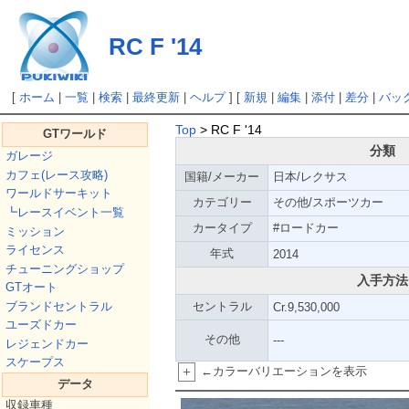
RC F '14
[
ホーム
|
一覧
|
検索
|
最終更新
|
ヘルプ
] [
新規
|
編集
|
添付
|
差分
|
バッ
Top
> RC F '14
GTワールド
分類
ガレージ
カフェ(レース攻略)
国籍/メーカー
日本/レクサス
ワールドサーキット
カテゴリー
その他/スポーツカー
┗レースイベント一覧
カータイプ
#ロードカー
ミッション
ライセンス
年式
2014
チューニングショップ
入手方法
GTオート
ブランドセントラル
セントラル
Cr.9,530,000
ユーズドカー
その他
---
レジェンドカー
スケープス
+
←カラーバリエーションを表示
データ
収録車種