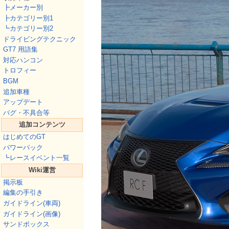
┣メーカー別
┣カテゴリー別1
┗カテゴリー別2
ドライビングテクニック
GT7 用語集
対応ハンコン
トロフィー
BGM
追加車種
アップデート
バグ・不具合等
追加コンテンツ
はじめてのGT
パワーパック
┗レースイベント一覧
Wiki運営
掲示板
編集の手引き
ガイドライン(車両)
ガイドライン(画像)
サンドボックス