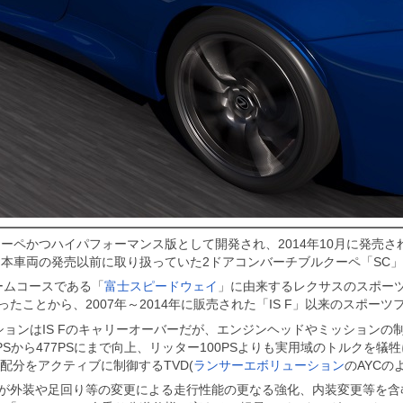
クーペかつハイパフォーマンス版として開発され、2014年10月に発売さ
を意味し、本車両の発売以前に取り扱っていた2ドアコンバーチブルクーペ「SC
ームコースである「
富士スピードウェイ
」に由来するレクサスのスポーツ
ったことから、2007年～2014年に販売された「IS F」以来のスポー
ッションはIS Fのキャリーオーバーだが、エンジンヘッドやミッション
3PSから477PSにまで向上、リッター100PSよりも実用域のトルクを
配分をアクティブに制御するTVD(
ランサーエボリューション
のAYCの
RC Fが外装や足回り等の変更による走行性能の更なる強化、内装変更等