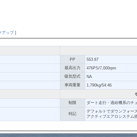
クアップ
]
PP
553.87
最高出力
476PS/7,000rpm
吸気型式
NA
車両重量
1,790kg/54:46
制限
ダート走行・過給機系のチ
デフォルトでダウンフォースが存
特記
アクティブエアロシステム