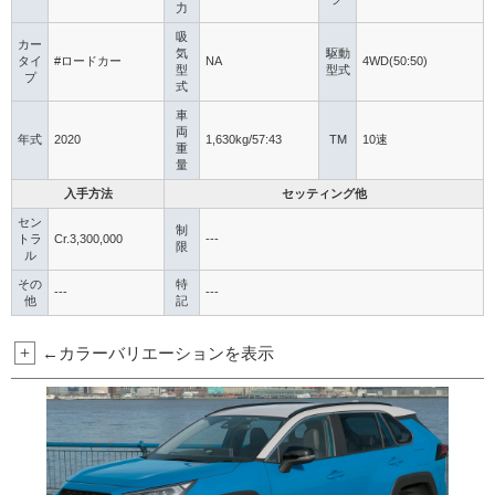
力
吸
カー
気
駆動
タイ
#ロードカー
NA
4WD(50:50)
型
型式
プ
式
車
両
年式
2020
1,630kg/57:43
TM
10速
重
量
入手方法
セッティング他
セン
制
トラ
Cr.3,300,000
---
限
ル
その
特
---
---
他
記
+
←カラーバリエーションを表示