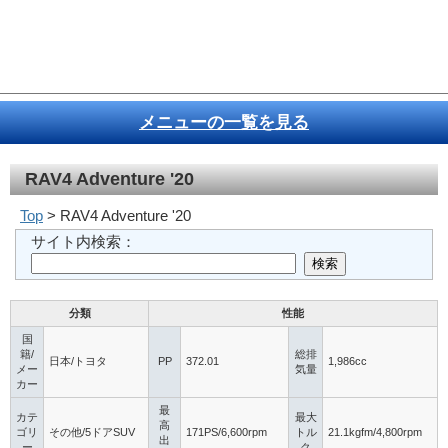
メニューの一覧を見る
RAV4 Adventure '20
Top
> RAV4 Adventure '20
サイト内検索：
分類
性能
国
籍/
総排
日本/トヨタ
PP
372.01
1,986cc
メー
気量
カー
最
カテ
最大
高
ゴリ
その他/5ドアSUV
171PS/6,600rpm
トル
21.1kgfm/4,800rpm
出
ー
ク