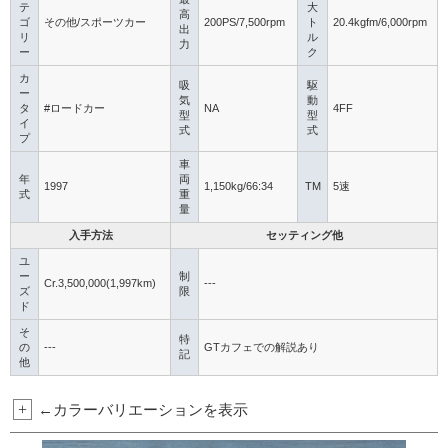
テ
大
高
ゴ
その他/スポーツカー
200PS/7,500rpm
ト
20.4kgfm/6,000rpm
出
リ
ル
力
ー
ク
カ
吸
駆
ー
気
動
タ
#ロードカー
NA
4FF
型
型
イ
式
式
プ
車
年
両
1997
1,150kg/66:34
TM
5速
式
重
量
入手方法
セッティング他
ユ
ー
制
Cr.3,500,000(1,997km)
---
ズ
限
ド
そ
特
の
---
GTカフェでの解説あり
記
他
+
←カラーバリエーションを表示