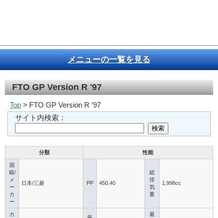
メニューの一覧を見る
FTO GP Version R '97
Top
> FTO GP Version R '97
サイト内検索：
分類
性能
国
籍/
総
メ
排
日本/三菱
PP
450.40
1,998cc
ー
気
カ
量
ー
カ
最
最