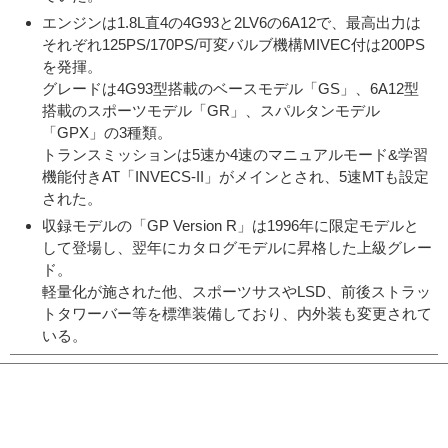
エンジンは1.8L直4の4G93と2LV6の6A12で、最高出力は
それぞれ125PS/170PS/可変バルブ機構MIVEC付は200PS
を発揮。
グレードは4G93型搭載のベースモデル「GS」、6A12型
搭載のスポーツモデル「GR」、スパルタンモデル
「GPX」の3種類。
トランスミッションは5速か4速のマニュアルモード&学習
機能付きAT「INVECS-II」がメインとされ、5速MTも設定
された。
収録モデルの「GP Version R」は1996年に限定モデルと
して登場し、翌年にカタログモデルに昇格した上級グレー
ド。
軽量化が施された他、スポーツサスやLSD、前後ストラッ
トタワーバー等を標準装備しており、内外装も変更されて
いる。