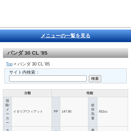
メニューの一覧を見る
パンダ 30 CL '85
Top
> パンダ 30 CL '85
サイト内検索：
分類
性能
国
籍/
総
メ
排
イタリア/フィアット
PP
147.80
652cc
ー
気
カ
量
ー
カ
最