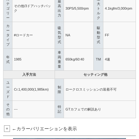
最
テ
大
その他/3ドアハッチバッ
高
ゴ
30PS/5,500rpm
ト
4.1kgfm/3,000rpm
ク
出
リ
ル
力
ー
ク
カ
吸
駆
ー
気
動
タ
#ロードカー
NA
FF
型
型
イ
式
式
プ
車
年
両
1985
650kg/60:40
TM
4速
式
重
量
入手方法
セッティング他
ユ
ー
制
Cr.1,400,000(1,985km)
ロークロスミッションの装着不可
ズ
限
ド
そ
特
の
---
GTカフェでの解説あり
記
他
+
←カラーバリエーションを表示