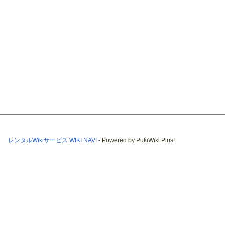
レンタルWikiサービス WIKI NAVI
- Powered by PukiWiki Plus!