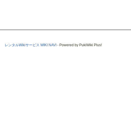
レンタルWikiサービス WIKI NAVI
- Powered by PukiWiki Plus!