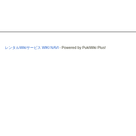
レンタルWikiサービス WIKI NAVI
- Powered by PukiWiki Plus!