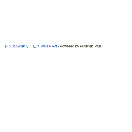
レンタルWikiサービス WIKI NAVI
- Powered by PukiWiki Plus!