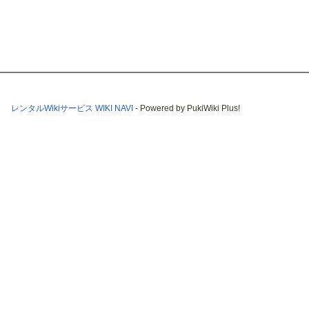
レンタルWikiサービス WIKI NAVI
- Powered by PukiWiki Plus!