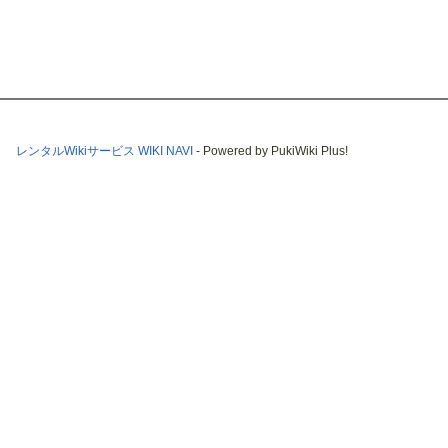
レンタルWikiサービス WIKI NAVI
- Powered by PukiWiki Plus!