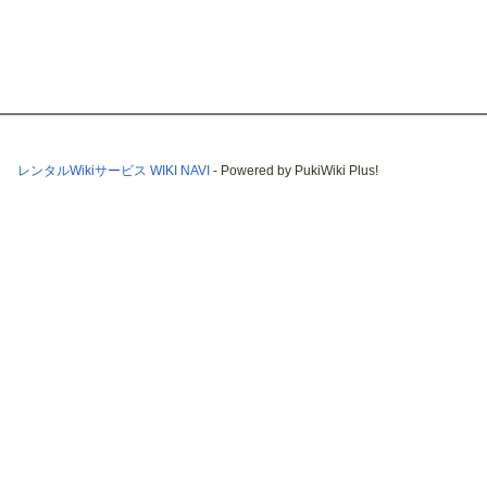
レンタルWikiサービス WIKI NAVI
- Powered by PukiWiki Plus!