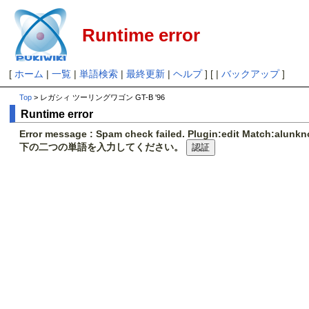
Runtime error
[
ホーム
|
一覧
|
単語検索
|
最終更新
|
ヘルプ
] [ |
バックアップ
]
Top
> レガシィ ツーリングワゴン GT-B '96
Runtime error
Error message : Spam check failed. Plugin:edit Match:alunk
下の二つの単語を入力してください。