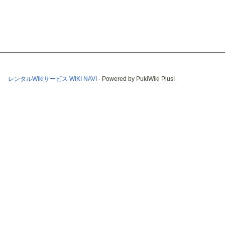
レンタルWikiサービス WIKI NAVI
- Powered by PukiWiki Plus!