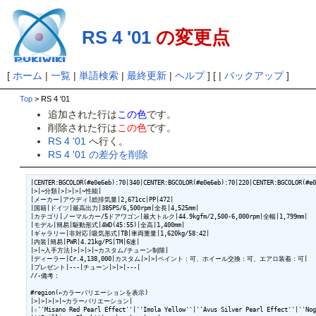
RS 4 '01
の変更点
[
ホーム
|
一覧
|
単語検索
|
最終更新
|
ヘルプ
] [ |
バックアップ
]
Top
> RS 4 '01
追加された行は
この色
です。
削除された行は
この色
です。
RS 4 '01
へ行く。
RS 4 '01 の差分を削除
|CENTER:BGCOLOR(#e0e6eb):70|340|CENTER:BGCOLOR(#e0e6eb):70|220|CENTER:BGCOLOR(#e0
|>|~分類|>|>|>|~性能|

|メーカー|アウディ|総排気量|2,671cc|PP|472|

|国籍|ドイツ|最高出力|385PS/6,500rpm|全長|4,525mm|

|カテゴリ|ノーマルカー/5ドアワゴン|最大トルク|44.9kgfm/2,500-6,000rpm|全幅|1,799mm|

|モデル|簡易|駆動形式|4WD(45:55)|全高|1,400mm|

|ギャラリー|非対応|吸気形式|TB|車両重量|1,620kg/58:42|

|内装|簡易|PWR|4.21kg/PS|TM|6速|

|>|~入手方法|>|>|>|~カスタム/チューン制限|

|ディーラー|Cr.4,138,000|カスタム|>|>|ペイント：可、ホイール交換：可、エアロ装着：可|

|プレゼント|---|チューン|>|>|---|

//-備考：

#region(←カラーバリエーションを表示)

|>|>|>|>|~カラーバリエーション|

|☆''Misano Red Pearl Effect''|''Imola Yellow''|''Avus Silver Pearl Effect''|''Nog