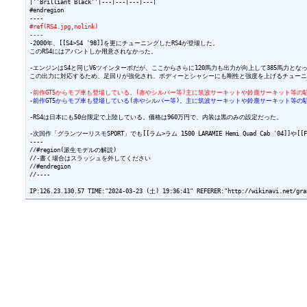
|''Brilliant Black''|---|---|---|---|

#endregion

#ref(RS4.jpg,nolink)
----
-2000年、[[S4>S4 '98]]を更にチューニングしたRS4が登場した。

このRS4にはアバントしか用意されなかった。

-エンジンはS4と同じV6ツインターボだが、ここからさらに120馬力も出力が向上して385馬力となっ
この出力に対応するため、足回りが強化され、ボディーとシャシーにも剛性と強度を上げるチューニ
-前作GT5からモブ車も登場している。(赤やシルバー等)主に筑波サーキットや鈴鹿サーキット等の
-前作GT5からモブ車も登場している(赤やシルバー等)。主に筑波サーキットや鈴鹿サーキット等の
-RS4は日本にも50台限定で上陸している。価格は960万円で、内装は黒のみの設定だった。

-次回作「グランツーリスモSPORT」でも[[ラム>ラム 1500 LARAMIE Hemi Quad Cab '04]]や[[
----

//#region(派生モデルの解説)

//-書く場合はスラッシュを外してください

//#endregion

//----
