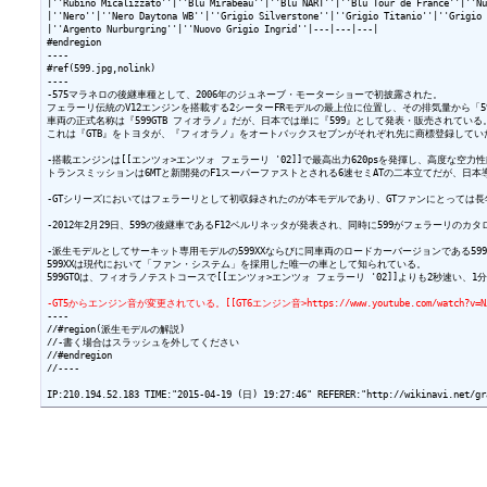
|''Rubino Micalizzato''|''Blu Mirabeau''|''Blu NART''|''Blu Tour de France''|''Nu
|''Nero''|''Nero Daytona WB''|''Grigio Silverstone''|''Grigio Titanio''|''Grigio 
|''Argento Nurburgring''|''Nuovo Grigio Ingrid''|---|---|---|

#endregion

----

#ref(599.jpg,nolink)

----

-575マラネロの後継車種として、2006年のジュネーブ・モーターショーで初披露された。

フェラーリ伝統のV12エンジンを搭載する2シーターFRモデルの最上位に位置し、その排気量から「5
車両の正式名称は『599GTB フィオラノ』だが、日本では単に『599』として発表・販売されている。
これは『GTB』をトヨタが、『フィオラノ』をオートバックスセブンがそれぞれ先に商標登録してい
-搭載エンジンは[[エンツォ>エンツォ フェラーリ '02]]で最高出力620psを発揮し、高度な空力性
トランスミッションは6MTと新開発のF1スーパーファストとされる6速セミATの二本立てだが、日本導
-GTシリーズにおいてはフェラーリとして初収録されたのが本モデルであり、GTファンにとっては長
-2012年2月29日、599の後継車であるF12ベルリネッタが発表され、同時に599がフェラーリのカタ
-派生モデルとしてサーキット専用モデルの599XXならびに同車両のロードカーバージョンである599G
599XXは現代において「ファン・システム」を採用した唯一の車として知られている。

599GTOは、フィオラノテストコースで[[エンツォ>エンツォ フェラーリ '02]]よりも2秒速い、1
-GT5からエンジン音が変更されている。[[GT6エンジン音>https://www.youtube.com/watch?v=NJspvOe
----

//#region(派生モデルの解説)

//-書く場合はスラッシュを外してください

//#endregion

//----
