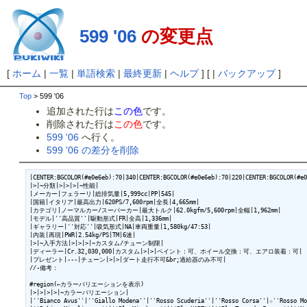
599 '06
の変更点
[
ホーム
|
一覧
|
単語検索
|
最終更新
|
ヘルプ
] [ |
バックアップ
]
Top
> 599 '06
追加された行は
この色
です。
削除された行は
この色
です。
599 '06
へ行く。
599 '06 の差分を削除
|CENTER:BGCOLOR(#e0e6eb):70|340|CENTER:BGCOLOR(#e0e6eb):70|220|CENTER:BGCOLOR(#e0
|>|~分類|>|>|>|~性能|

|メーカー|フェラーリ|総排気量|5,999cc|PP|545|

|国籍|イタリア|最高出力|620PS/7,600rpm|全長|4,665mm|

|カテゴリ|ノーマルカー/スーパーカー|最大トルク|62.0kgfm/5,600rpm|全幅|1,962mm|

|モデル|''高品質''|駆動形式|FR|全高|1,336mm|

|ギャラリー|''対応''|吸気形式|NA|車両重量|1,580kg/47:53|

|内装|再現|PWR|2.54kg/PS|TM|6速|

|>|~入手方法|>|>|>|~カスタム/チューン制限|

|ディーラー|Cr.32,030,000|カスタム|>|>|ペイント：可、ホイール交換：可、エアロ装着：可|

|プレゼント|---|チューン|>|>|ダート走行不可&br;過給器のみ不可|

//-備考：

#region(←カラーバリエーションを表示)

|>|>|>|>|~カラーバリエーション|

|''Bianco Avus''|''Giallo Modena''|''Rosso Scuderia''|''Rosso Corsa''|☆''Rosso Mo