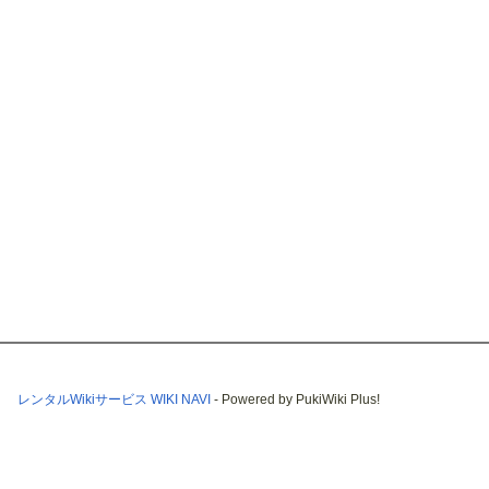
レンタルWikiサービス WIKI NAVI
- Powered by PukiWiki Plus!