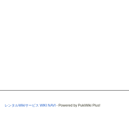
レンタルWikiサービス WIKI NAVI
- Powered by PukiWiki Plus!