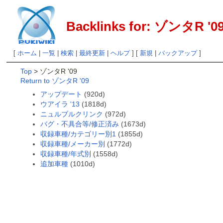
Backlinks for: ゾンタR '0
[
ホーム
|
一覧
|
検索
|
最終更新
|
ヘルプ
] [
新規
|
バックアップ
]
Top
> ゾンタR '09
Return to ゾンタR '09
アップデート
(920d)
ウアイラ '13
(1818d)
ニュルブルクリンク
(972d)
バグ・不具合等/修正済み
(1673d)
収録車種/カテゴリー別1
(1855d)
収録車種/メーカー別
(1772d)
収録車種/年式別
(1558d)
追加車種
(1010d)