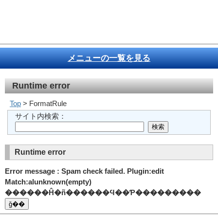
メニューの一覧を見る
Runtime error
Top
> FormatRule
サイト内検索：
Runtime error
Error message : Spam check failed. Plugin:edit
Match:alunknown(empty)
������Ĥ�ñ������Ϥ��Ƥ���������