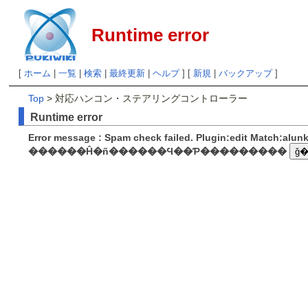
Runtime error
[
ホーム
|
一覧
|
検索
|
最終更新
|
ヘルプ
] [
新規
|
バックアップ
]
Top
> 対応ハンコン・ステアリングコントローラー
Runtime error
Error message : Spam check failed. Plugin:edit Match:alu
������Ĥ�ñ������Ϥ��Ƥ���������