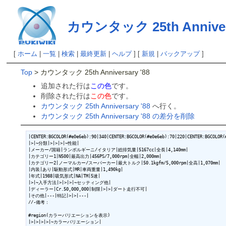
カウンタック 25th Annivers
[
ホーム
|
一覧
|
検索
|
最終更新
|
ヘルプ
] [
新規
|
バックアップ
]
Top
> カウンタック 25th Anniversary '88
追加された行は
この色
です。
削除された行は
この色
です。
カウンタック 25th Anniversary '88
へ行く。
カウンタック 25th Anniversary '88 の差分を削除
|CENTER:BGCOLOR(#e0e6eb):90|340|CENTER:BGCOLOR(#e0e6eb):70|220|CENTER:BGCOLOR(#
|>|~分類|>|>|>|~性能|

|メーカー/国籍|ランボルギーニ/イタリア|総排気量|5167cc|全長|4,140mm|

|カテゴリー1|N500|最高出力|456PS/7,000rpm|全幅|2,000mm|

|カテゴリー2|ノーマルカー/スーパーカー|最大トルク|50.1kgfm/5,000rpm|全高|1,070mm|

|内装|あり|駆動形式|MR|車両重量|1,490kg|

|年式|1988|吸気形式|NA|TM|5速|

|>|~入手方法|>|>|>|~セッティング他|

|ディーラー|Cr.50,000,000|制限|>|>|ダート走行不可|

|その他|---|特記|>|>|---|

//-備考：

#region(カラーバリエーションを表示)

|>|>|>|>|~カラーバリエーション|
