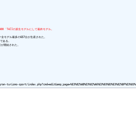
00 '74]]の派生モデルにして最終モデル。
モデル最多の657台が生産された。

である。

産が開始された。
