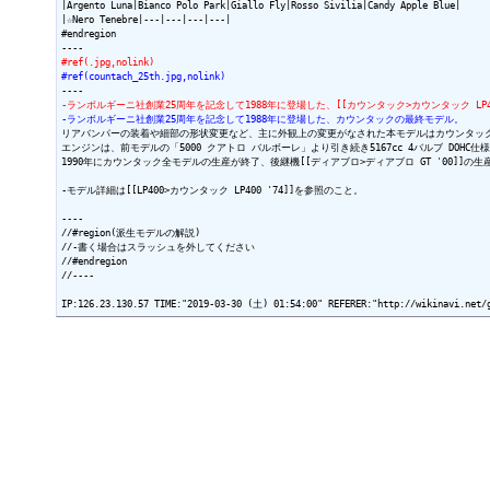
|Argento Luna|Bianco Polo Park|Giallo Fly|Rosso Sivilia|Candy Apple Blue|

|☆Nero Tenebre|---|---|---|---|

#endregion

#ref(.jpg,nolink)
#ref(countach_25th.jpg,nolink)
-ランボルギーニ社創業25周年を記念して1988年に登場した、[[カウンタック>カウンタック LP4
-ランボルギーニ社創業25周年を記念して1988年に登場した、カウンタックの最終モデル。
リアバンパーの装着や細部の形状変更など、主に外観上の変更がなされた本モデルはカウンタック全
エンジンは、前モデルの「5000 クアトロ バルボーレ」より引き続き5167cc 4バルブ DOHC仕様
1990年にカウンタック全モデルの生産が終了、後継機[[ディアブロ>ディアブロ GT '00]]の生
----

//#region(派生モデルの解説)

//-書く場合はスラッシュを外してください

//#endregion

//----
