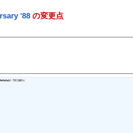
ary '88
の変更点
e0e6eb):70|180|c
