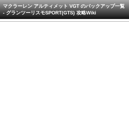
マクラーレン アルティメット VGT のバックアップ一覧
- グランツーリスモSPORT(GTS) 攻略Wiki