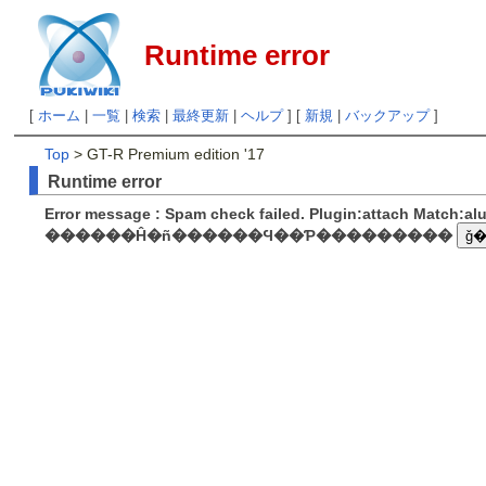
Runtime error
[
ホーム
|
一覧
|
検索
|
最終更新
|
ヘルプ
] [
新規
|
バックアップ
]
Top
> GT-R Premium edition '17
Runtime error
Error message : Spam check failed. Plugin:attach Match:a
������Ĥ�ñ������Ϥ��Ƥ���������