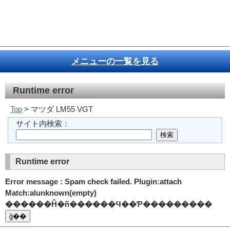
メニューの一覧を見る
Runtime error
Top
> マツダ LM55 VGT
サイト内検索：
Runtime error
Error message : Spam check failed. Plugin:attach
Match:alunknown(empty)
������Ĥ�ñ������Ϥ��Ƥ���������