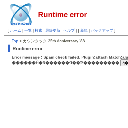
Runtime error
[
ホーム
|
一覧
|
検索
|
最終更新
|
ヘルプ
] [
新規
|
バックアップ
]
Top
> カウンタック 25th Anniversary '88
Runtime error
Error message : Spam check failed. Plugin:attach Match:a
������Ĥ�ñ������Ϥ��Ƥ���������