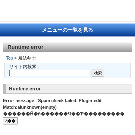
メニューの一覧を見る
Runtime error
Top
> 魔法剣士
サイト内検索：
Runtime error
Error message : Spam check failed. Plugin:edit
Match:alunknown(empty)
������Ĥ�ñ������Ϥ��Ƥ���������