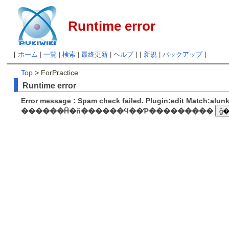
Runtime error
[
ホーム
|
一覧
|
検索
|
最終更新
|
ヘルプ
] [
新規
|
バックアップ
]
Top
> ForPractice
Runtime error
Error message : Spam check failed. Plugin:edit Match:alu
������Ĥ�ñ������Ϥ��Ƥ���������