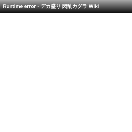
Runtime error - デカ盛り 閃乱カグラ Wiki