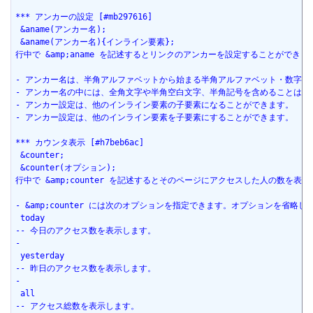
*** アンカーの設定 [#mb297616]
 &aname(アンカー名);
 &aname(アンカー名){インライン要素};
行中で &amp;aname を記述するとリンクのアンカーを設定することがで
- アンカー名は、半角アルファベットから始まる半角アルファベット・数字
- アンカー名の中には、全角文字や半角空白文字、半角記号を含めることはで
- アンカー設定は、他のインライン要素の子要素になることができます。
- アンカー設定は、他のインライン要素を子要素にすることができます。
*** カウンタ表示 [#h7beb6ac]
 &counter;
 &counter(オプション);
行中で &amp;counter を記述するとそのページにアクセスした人の数を表
- &amp;counter には次のオプションを指定できます。オプションを省略
 today
-- 今日のアクセス数を表示します。
-
 yesterday
-- 昨日のアクセス数を表示します。
-
 all
-- アクセス総数を表示します。