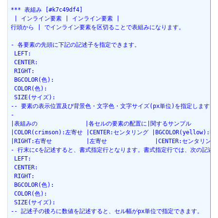
*** 表組み [#k7c49df4]
 | インライン要素 | インライン要素 |
行頭から | でインライン要素を区切ることで表組みになります。
- 各要素の先頭に下記の記述子を指定できます。
 LEFT:
 CENTER:
 RIGHT:
 BGCOLOR(色):
 COLOR(色):
 SIZE(サイズ):
-- 要素の表示位置及び背景色・文字色・文字サイズ(px単位)を指定します
-
|表組みの              |各セルの要素の配置に|関するサンプル         
|COLOR(crimson):左寄せ |CENTER:センタリング |BGCOLOR(yellow):R
|RIGHT:右寄せ          |左寄せ              |CENTER:センタリング 
- 行末にcを記述すると、書式指定行となります。書式指定行では、次の記述
 LEFT:
 CENTER:
 RIGHT:
 BGCOLOR(色):
 COLOR(色):
 SIZE(サイズ):
-- 記述子の後ろに数値を記述すると、セル幅がpx単位で指定できます。