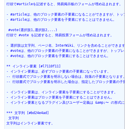
行頭で#articleを記述すると、簡易掲示板のフォームが埋め込まれます。
- #articleは、他のブロック要素の子要素になることができますが、ト
- #articleは、他のブロック要素を子要素にすることはできません。
 #vote(選択肢1,選択肢2,...)
行頭で #vote を記述すると、簡易投票フォームが埋め込まれます。
- 選択肢は文字列、ページ名、InterWiki、リンクを含めることができま
- #voteは、他のブロック要素の子要素になることができますが、トップ
- #voteは、他のブロック要素を子要素にすることはできません。
** インライン要素 [#l7110f11]
- インライン要素は、必ずブロック要素の子要素になっています。
-- 行頭書式でブロック要素を明示しない場合は、段落の子要素となります。
-- 行頭書式でブロック要素を明示した場合は、指定したブロック要素の子要
- インライン要素は、インライン要素を子要素にすることができます。
- インライン要素はブロック要素を子要素にすることはできません。
- インライン要素となるプラグイン及びユーザー定義は &amp;〜 の形式に
*** 文字列 [#bd24e4ad]
 文字列
文字列はインライン要素です。