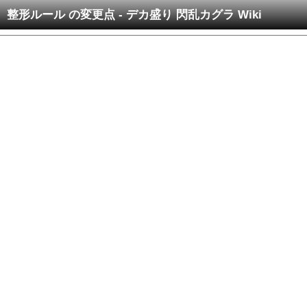
整形ルール の変更点 - デカ盛り 閃乱カグラ Wiki