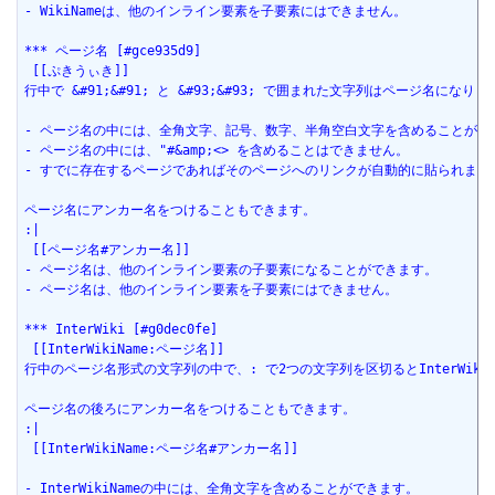
- WikiNameは、他のインライン要素を子要素にはできません。
*** ページ名 [#gce935d9]
 [[ぷきうぃき]]
行中で &#91;&#91; と &#93;&#93; で囲まれた文字列はページ名になりま
- ページ名の中には、全角文字、記号、数字、半角空白文字を含めることがで
- ページ名の中には、"#&amp;<> を含めることはできません。
- すでに存在するページであればそのページへのリンクが自動的に貼られます
ページ名にアンカー名をつけることもできます。
:|
 [[ページ名#アンカー名]]
- ページ名は、他のインライン要素の子要素になることができます。
- ページ名は、他のインライン要素を子要素にはできません。
*** InterWiki [#g0dec0fe]
 [[InterWikiName:ページ名]]
行中のページ名形式の文字列の中で、: で2つの文字列を区切るとInterWikiにな
ページ名の後ろにアンカー名をつけることもできます。
:|
 [[InterWikiName:ページ名#アンカー名]]
- InterWikiNameの中には、全角文字を含めることができます。