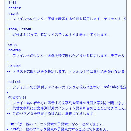
 left
 center
 right
-- ファイルへのリンク・画像を表示する位置を指定します。デフォルトでは
-
 zoom,120x90
-- 縦横比を保って、指定サイズでサムネイル表示してくれます。
-
 wrap
 nowrap
-- ファイルへのリンク・画像を枠で囲むかどうかを指定します。デフォルト
-
 around
-- テキストの回り込みを指定します。デフォルトでは回り込みを行ないませ
-
 nolink
-- デフォルトでは添付ファイルへのリンクが張られますが、nolinkを指定
-
 代替文字列
-- ファイル名の代わりに表示する文字列や画像の代替文字列を指定できます
-- 代替文字列には文字列以外のインライン要素を含めることはできません。
-- このパラメタを指定する場合は、最後に記述します。
- #refは、他のブロック要素の子要素になることができます。
- #refは、他のブロック要素を子要素にすることはできません。