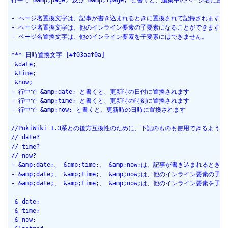
行中で &amp;page; 及び &amp;fpage; と書くと、編集中のページ名に置
- ページ名置換文字は、記事が書き込まれるときに置換されて記録されます。
- ページ名置換文字は、他のインライン要素の子要素になることができます。
- ページ名置換文字は、他のインライン要素を子要素にはできません。
*** 日時置換文字 [#f03aaf0a]
 &date;
 &time;
 &now;
- 行中で &amp;date; と書くと、更新時の日付に置換されます
- 行中で &amp;time; と書くと、更新時の時刻に置換されます
- 行中で &amp;now; と書くと、更新時の日時に置換されます
//PukiWiki 1.3系との後方互換性のために、下記のものも使用できるよう
// date?
// time?
// now?
- &amp;date;、 &amp;time;、 &amp;now;は、記事が書き込まれ
- &amp;date;、 &amp;time;、 &amp;now;は、他のインライン要
- &amp;date;、 &amp;time;、 &amp;now;は、他のインライン要素
 &_date;
 &_time;
 &_now;