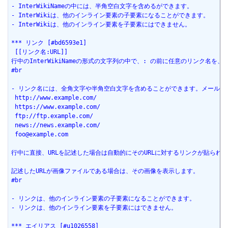
- InterWikiNameの中には、半角空白文字を含めるができます。
- InterWikiは、他のインライン要素の子要素になることができます。
- InterWikiは、他のインライン要素を子要素にはできません。
*** リンク [#bd6593e1]
 [[リンク名:URL]]
行中のInterWikiNameの形式の文字列の中で、: の前に任意のリンク名を
#br
- リンク名には、全角文字や半角空白文字を含めることができます。メールアド
 http://www.example.com/
 https://www.example.com/
 ftp://ftp.example.com/
 news://news.example.com/
 foo@example.com
行中に直接、URLを記述した場合は自動的にそのURLに対するリンクが貼られ
記述したURLが画像ファイルである場合は、その画像を表示します。
#br
- リンクは、他のインライン要素の子要素になることができます。
- リンクは、他のインライン要素を子要素にはできません。
*** エイリアス [#u1026558]