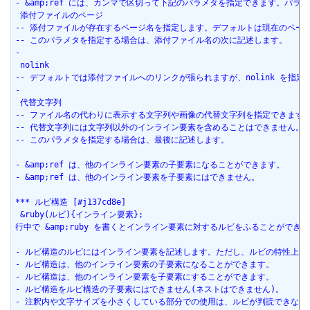
- &amp;ref には、カンマで区切って下記のパラメタを指定できます。パ
 添付ファイルのページ
-- 添付ファイルが存在するページ名を指定します。デフォルトは現在のペー
-- このパラメタを指定する場合は、添付ファイル名の次に記述します。
-
 nolink
-- デフォルトでは添付ファイルへのリンクが張られますが、nolink を指
-
 代替文字列
-- ファイル名の代わりに表示する文字列や画像の代替文字列を指定できます
-- 代替文字列には文字列以外のインライン要素を含めることはできません。
-- このパラメタを指定する場合は、最後に記述します。
- &amp;ref は、他のインライン要素の子要素になることができます。
- &amp;ref は、他のインライン要素を子要素にはできません。
*** ルビ構造 [#j137cd8e]
 &ruby(ルビ){インライン要素};
行中で &amp;ruby を書くとインライン要素に対するルビをふることがで
- ルビ構造のルビにはインライン要素を記述します。ただし、ルビの特性上、
- ルビ構造は、他のインライン要素の子要素になることができます。
- ルビ構造は、他のインライン要素を子要素にすることができます。
- ルビ構造をルビ構造の子要素にはできません(ネストはできません)。
- 注釈内や文字サイズを小さくしている部分での使用は、ルビが判読できなく