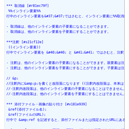
*** 取消線 [#r81ec79f]
 %%インライン要素%%
行中のインライン要素を&#37;&#37;ではさむと、インライン要素に%%取消線
- 取消線は、他のインライン要素の子要素になることができます。
- 取消線は、他のインライン要素を子要素にすることができます。
***注釈 [#s21cf12e]
 ((インライン要素))
行中でインライン要素を &#40;&#40; と &#41;&#41; ではさむと
- 注釈は、他のインライン要素の子要素になることができます。親要素は注釈
- 注釈は、他のインライン要素を子要素にすることができます。子要素は注釈
// &p;
//注釈内に&amp;p;を書くと改段落になります ((注釈内改段落は、本来
//-注釈内改段落は、他のインライン要素の子要素になることはできません。
//-注釈内改段落は、他のインライン要素を子要素にすることはできません。
*** 添付ファイル・画像の貼り付け [#v181e939]
 &ref(添付ファイル名);
 &ref(ファイルのURL);
行中で &amp;ref を記述すると、添付ファイルまたは指定されたURL