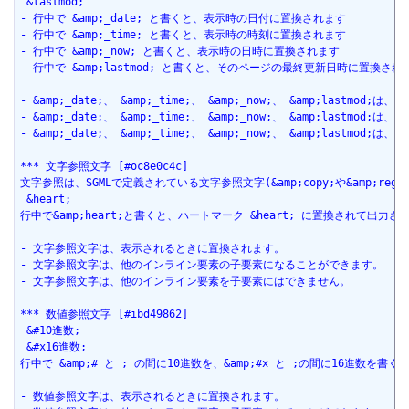
 &lastmod;
- 行中で &amp;_date; と書くと、表示時の日付に置換されます
- 行中で &amp;_time; と書くと、表示時の時刻に置換されます
- 行中で &amp;_now; と書くと、表示時の日時に置換されます
- 行中で &amp;lastmod; と書くと、そのページの最終更新日時に置換され
- &amp;_date;、 &amp;_time;、 &amp;_now;、 &amp;las
- &amp;_date;、 &amp;_time;、 &amp;_now;、 &amp;las
- &amp;_date;、 &amp;_time;、 &amp;_now;、 &amp;las
*** 文字参照文字 [#oc8e0c4c]
文字参照は、SGMLで定義されている文字参照文字(&amp;copy;や&amp;
 &heart;
行中で&amp;heart;と書くと、ハートマーク &heart; に置換されて出力さ
- 文字参照文字は、表示されるときに置換されます。
- 文字参照文字は、他のインライン要素の子要素になることができます。
- 文字参照文字は、他のインライン要素を子要素にはできません。
*** 数値参照文字 [#ibd49862]
 &#10進数;
 &#x16進数;
行中で &amp;# と ; の間に10進数を、&amp;#x と ;の間に16進
- 数値参照文字は、表示されるときに置換されます。