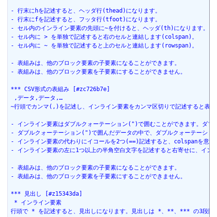
- 行末にhを記述すると、ヘッダ行(thead)になります。
- 行末にfを記述すると、フッタ行(tfoot)になります。
- セル内のインライン要素の先頭に~を付けると、ヘッダ(th)になります。
- セル内に > を単独で記述すると右のセルと連結します(colspan)。
- セル内に ~ を単独で記述すると上のセルと連結します(rowspan)。
- 表組みは、他のブロック要素の子要素になることができます。
- 表組みは、他のブロック要素を子要素にすることができません。
*** CSV形式の表組み [#zc726b7e]
 ,データ,データ,…
~行頭でカンマ(,)を記述し、インライン要素をカンマ区切りで記述すると表
- インライン要素はダブルクォーテーション(")で囲むことができます。ダブ
- ダブルクォーテーション(")で囲んだデータの中で、ダブルクォーテーショ
- インライン要素の代わりにイコールを2つ(==)記述すると、colspanを意
- インライン要素の左に1つ以上の半角空白文字を記述すると右寄せに、イン
- 表組みは、他のブロック要素の子要素になることができます。
- 表組みは、他のブロック要素を子要素にすることができません。
*** 見出し [#z15343da]
 * インライン要素
行頭で * を記述すると、見出しになります。見出しは *、**、*** の3段