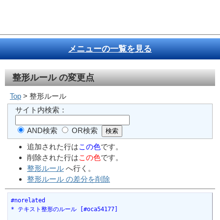
メニューの一覧を見る
整形ルール
の変更点
Top
> 整形ルール
サイト内検索：
AND検索
OR検索
追加された行は
この色
です。
削除された行は
この色
です。
整形ルール
へ行く。
整形ルール の差分を削除
#norelated
* テキスト整形のルール [#oca54177]