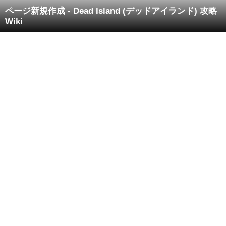
ページ新規作成 - Dead Island (デッドアイランド) 攻略
Wiki